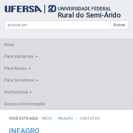
Início
UNIVERSIDADE FEDERAL
do
Rural do Semi-Árido
cabeçalho
do
Campo
Formulário
Buscar
portal
de
da
de
busca
UFERSA
Busca
Início
Para Visitantes
Para Alunos
Para Servidores
Institucional
Acesso à Informação
VOCÊ ESTÁ AQUI:
INÍCIO
INEAGRO
CONTATOS
INEAGRO