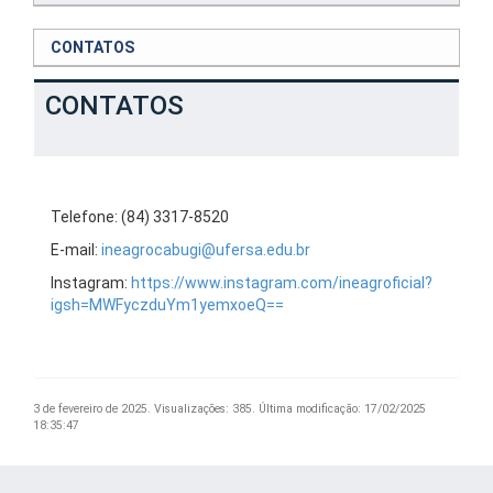
CONTATOS
CONTATOS
Telefone: (84) 3317-8520
E-mail:
ineagrocabugi@ufersa.edu.br
Instagram:
https://www.instagram.com/ineagroficial?
igsh=MWFyczduYm1yemxoeQ==
3 de fevereiro de 2025.
Visualizações: 385.
Última modificação: 17/02/2025
18:35:47