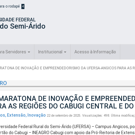
para o rodapé
4
SIDADE FEDERAL
 do Semi-Árido
ra Servidores
Institucional
Acesso à Informação
RATONA DE INOVAÇÃO E EMPREENDEDORISMO DA UFERSA-ANGICOS PARA AS R
GRO
 MARATONA DE INOVAÇÃO E EMPREENDED
RA AS REGIÕES DO CABUGI CENTRAL E DO
tos
,
Extensão
,
Inovação
22 de setembro de 2025.
Visualizações: 498.
Última modifica
versidade Federal Rural do Semi-Árido (UFERSA) – Campus Angicos, por
rtão do Cabugi – INEAGRO Cabugi com apoio da Pró-Reitoria de Exten