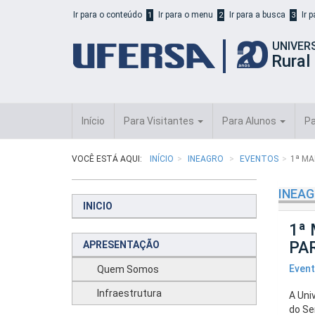
Início
Ir para o conteúdo
Ir para o menu
Ir para a busca
Ir 
1
2
3
do
cabeçalho
UNIVER
do
Rural
portal
da
UFERSA
Início
Para Visitantes
Para Alunos
Pa
VOCÊ ESTÁ AQUI:
INÍCIO
INEAGRO
EVENTOS
1ª MA
INEA
INICIO
1ª
PA
APRESENTAÇÃO
Even
Quem Somos
Infraestrutura
A Uni
do Se