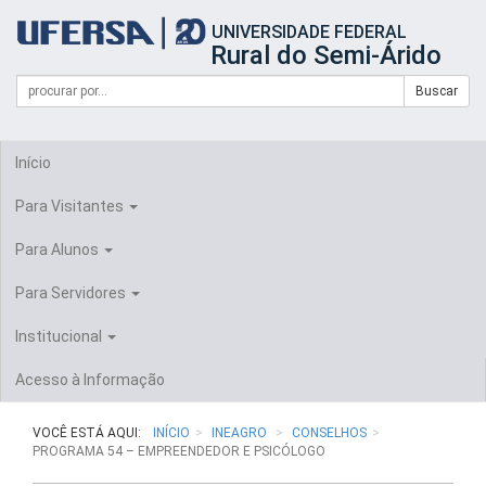
Início
UNIVERSIDADE FEDERAL
do
Rural do Semi-Árido
cabeçalho
do
Campo
Formulário
Buscar
portal
de
da
de
busca
UFERSA
Busca
Início
Para Visitantes
Para Alunos
Para Servidores
Institucional
Acesso à Informação
VOCÊ ESTÁ AQUI:
INÍCIO
INEAGRO
CONSELHOS
PROGRAMA 54 – EMPREENDEDOR E PSICÓLOGO