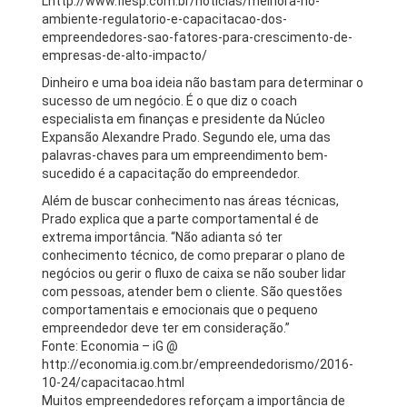
Lhttp://www.fiesp.com.br/noticias/melhora-no-
ambiente-regulatorio-e-capacitacao-dos-
empreendedores-sao-fatores-para-crescimento-de-
empresas-de-alto-impacto/
Dinheiro e uma boa ideia não bastam para determinar o
sucesso de um negócio. É o que diz o coach
especialista em finanças e presidente da Núcleo
Expansão Alexandre Prado. Segundo ele, uma das
palavras-chaves para um empreendimento bem-
sucedido é a capacitação do empreendedor.
Além de buscar conhecimento nas áreas técnicas,
Prado explica que a parte comportamental é de
extrema importância. “Não adianta só ter
conhecimento técnico, de como preparar o plano de
negócios ou gerir o fluxo de caixa se não souber lidar
com pessoas, atender bem o cliente. São questões
comportamentais e emocionais que o pequeno
empreendedor deve ter em consideração.”
Fonte: Economia – iG @
http://economia.ig.com.br/empreendedorismo/2016-
10-24/capacitacao.html
Muitos empreendedores reforçam a importância de